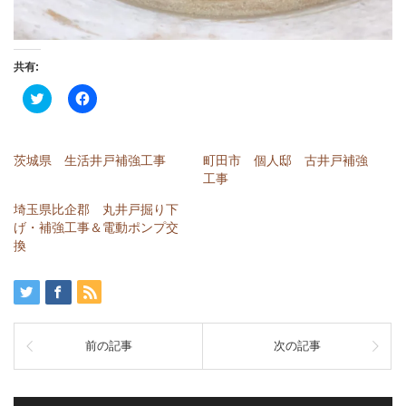
共有:
ク
Facebook
リ
で
ッ
共
ク
有
し
す
て
る
茨城県 生活井戸補強工事
町田市 個人邸 古井戸補強
Twitter
に
で
は
工事
共
ク
有
リ
埼玉県比企郡 丸井戸掘り下
(新
ッ
し
ク
げ・補強工事＆電動ポンプ交
い
し
換
ウ
て
ィ
く
ン
だ
ド
さ
ウ
い
で
(新
開
し
き
い
ま
ウ
前の記事
次の記事
す)
ィ
ン
ド
ウ
で