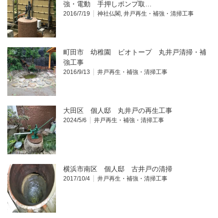
強・電動 手押しポンプ取…
2016/7/19
神社仏閣
,
井戸再生・補強・清掃工事
町田市 幼稚園 ビオトープ 丸井戸清掃・補
強工事
2016/9/13
井戸再生・補強・清掃工事
大田区 個人邸 丸井戸の再生工事
2024/5/6
井戸再生・補強・清掃工事
横浜市南区 個人邸 古井戸の清掃
2017/10/4
井戸再生・補強・清掃工事