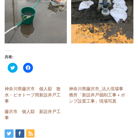
共有:
ク
Facebook
リ
で
ッ
共
ク
有
し
す
て
る
神奈川県藤沢市 個人邸 散
神奈川県藤沢市_法人現場事
Twitter
に
で
は
水・ビオトープ用新設井戸工
務所「新設井戸掘削工事＋ポ
共
ク
事
ンプ設置工事」現場写真
有
リ
(新
ッ
し
ク
藤沢市 個人邸 新設井戸工
い
し
事
ウ
て
ィ
く
ン
だ
ド
さ
ウ
い