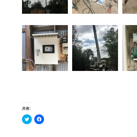
共有:
ク
Facebook
リ
で
ッ
共
ク
有
し
す