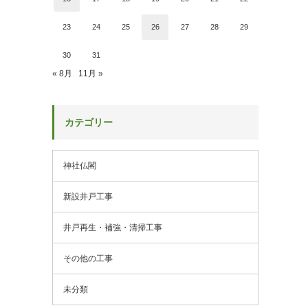
23
24
25
26
27
28
29
30
31
« 8月
11月 »
カテゴリー
神社仏閣
新設井戸工事
井戸再生・補強・清掃工事
その他の工事
未分類