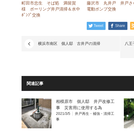
て
る
町田市忠生 そば処 満留賀
藤沢市 丸井戸 井戸
Twitter
に
で
は
様 ボーリング井戸清掃＆水中
電動ポンプ交換
共
ク
ﾎﾟﾝﾌﾟ交換
有
リ
(新
ッ
し
ク
Tweet
Share
い
し
ウ
て
ィ
く
ン
だ
ド
横浜市南区 個人邸 古井戸の清掃
さ
八王
ウ
い
で
(新
開
し
き
い
ま
ウ
す)
ィ
ン
ド
ウ
で
関連記事
開
き
ま
す)
相模原市 個人邸 井戸改修工
事 災害用に使用する為
2021/3/5
井戸再生・補強・清掃工
事