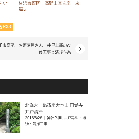
さらい
横浜市西区 高野山真言宗 東
福寺
RSS
子市高尾 お蕎麦屋さん 井戸上部の改
修工事と清掃作業
北鎌倉 臨済宗大本山 円覚寺
井戸清掃
2016/6/28
神社仏閣
,
井戸再生・補
強・清掃工事