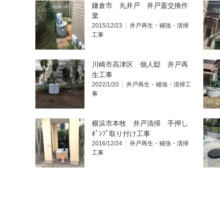
鎌倉市 丸井戸 井戸蓋交換作
業
2015/12/23
井戸再生・補強・清掃
工事
川崎市高津区 個人邸 井戸再
生工事
2022/1/20
井戸再生・補強・清掃工
事
横浜市本牧 井戸清掃 手押し
ﾎﾟﾝﾌﾟ取り付け工事
2016/12/24
井戸再生・補強・清掃
工事