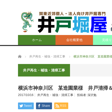
ホーム
会社概要他
見積り
ホーム
井戸再生・補強・清掃工事
横浜市神奈川区 某造園業様 
井戸再生・補強・清掃工事
横浜市神奈川区 某造園業様 井戸清掃＆水
2017/10/16
井戸再生・補強・清掃工事
投稿者:
深沢勉
Tweet
Share
RSS