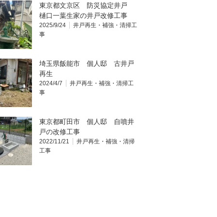
東京都文京区 防災協定井戸
樋口一葉生家の井戸改修工事
2025/9/24
井戸再生・補強・清掃工
事
埼玉県飯能市 個人邸 古井戸
再生
2024/4/7
井戸再生・補強・清掃工
事
東京都町田市 個人邸 自噴井
戸の改修工事
2022/11/21
井戸再生・補強・清掃
工事