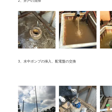
2、井戸の清掃
3、水中ポンプの挿入、配電盤の交換