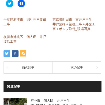
ク
Facebook
リ
で
ッ
共
ク
有
し
す
て
る
千葉県君津市 掘り井戸改修
東京都町田市「古井戸再生」
Twitter
に
で
は
工事
井戸清掃＋補強工事＋外交工
共
ク
事＋ポンプ取付_現場写真
有
リ
(新
ッ
し
ク
横浜市港北区 個人邸 井戸
い
し
復活工事
ウ
て
ィ
く
ン
だ
ド
さ
ウ
い
で
(新
開
し
き
い
ま
ウ
前の記事
次の記事
す)
ィ
ン
ド
ウ
で
開
関連記事
き
ま
す)
府中市 個人邸 井戸再生