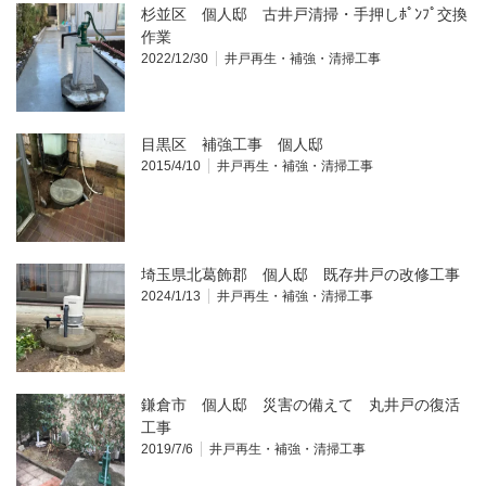
杉並区 個人邸 古井戸清掃・手押しﾎﾟﾝﾌﾟ交換
作業
2022/12/30
井戸再生・補強・清掃工事
目黒区 補強工事 個人邸
2015/4/10
井戸再生・補強・清掃工事
埼玉県北葛飾郡 個人邸 既存井戸の改修工事
2024/1/13
井戸再生・補強・清掃工事
鎌倉市 個人邸 災害の備えて 丸井戸の復活
工事
2019/7/6
井戸再生・補強・清掃工事