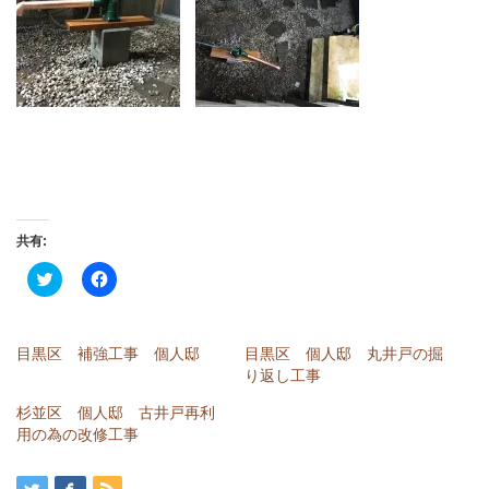
共有:
ク
Facebook
リ
で
ッ
共
ク
有
し
す
て
る
目黒区 補強工事 個人邸
目黒区 個人邸 丸井戸の掘
Twitter
に
で
は
り返し工事
共
ク
有
リ
杉並区 個人邸 古井戸再利
(新
ッ
し
ク
用の為の改修工事
い
し
ウ
て
ィ
く
ン
だ