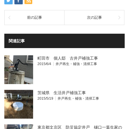
ド
さ
ウ
い
で
(新
開
し
前の記事
次の記事
き
い
ま
ウ
す)
ィ
ン
ド
ウ
関連記事
で
開
き
ま
す)
町田市 個人邸 古井戸補強工事
2015/6/4
井戸再生・補強・清掃工事
茨城県 生活井戸補強工事
2015/5/19
井戸再生・補強・清掃工事
東京都文京区 防災協定井戸 樋口一葉生家の