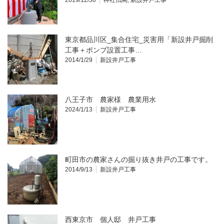
東京都品川区_集合住宅_災害用「新設井戸掘削
工事＋ポンプ設置工事…
2014/1/29
新設井戸工事
八王子市 農家様 農業用水
2024/1/13
新設井戸工事
町田市の農家さんの掘り抜き井戸の工事です。
2014/9/13
新設井戸工事
西東京市 個人邸 井戸工事