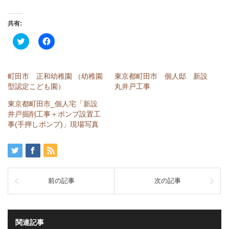
共有:
ク
Facebook
リ
で
ッ
共
ク
有
し
す
て
る
町田市 正和幼稚園 （幼稚園
東京都町田市 個人邸 新設
Twitter
に
で
は
型認定こども園）
丸井戸工事
共
ク
有
リ
東京都町田市_個人宅「新設
(新
ッ
し
ク
井戸掘削工事＋ポンプ設置工
い
し
事(手押しポンプ)」現場写真
ウ
て
ィ
く
ン
だ
ド
さ
ウ
い
で
(新
開
し
き
い
ま
ウ
前の記事
次の記事
す)
ィ
ン
ド
ウ
で
開
関連記事
き