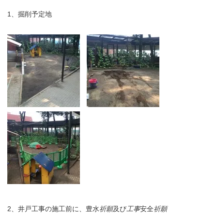
1、掘削予定地
2、井戸工事の施工前に、豊水
祈願
及び
工事
安全
祈願