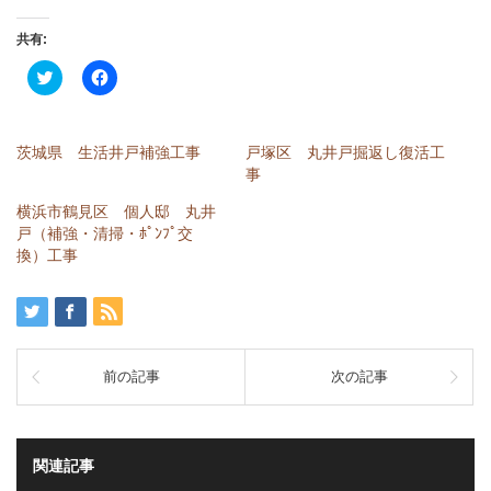
共有:
ク
Facebook
リ
で
ッ
共
ク
有
し
す
て
る
茨城県 生活井戸補強工事
戸塚区 丸井戸掘返し復活工
Twitter
に
で
は
事
共
ク
有
リ
横浜市鶴見区 個人邸 丸井
(新
ッ
し
ク
戸（補強・清掃・ﾎﾟﾝﾌﾟ交
い
し
換）工事
ウ
て
ィ
く
ン
だ
ド
さ
ウ
い
で
(新
開
し
き
い
ま
ウ
前の記事
次の記事
す)
ィ
ン
ド
ウ
で
開
関連記事
き
ま