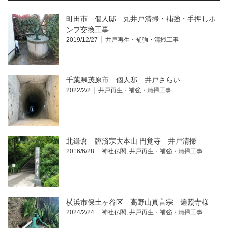
す)
町田市 個人邸 丸井戸清掃・補強・手押しポ
ンプ交換工事
2019/12/27
井戸再生・補強・清掃工事
千葉県茂原市 個人邸 井戸さらい
2022/2/2
井戸再生・補強・清掃工事
北鎌倉 臨済宗大本山 円覚寺 井戸清掃
2016/6/28
神社仏閣
,
井戸再生・補強・清掃工事
横浜市保土ヶ谷区 高野山真言宗 遍照寺様
2024/2/24
神社仏閣
,
井戸再生・補強・清掃工事