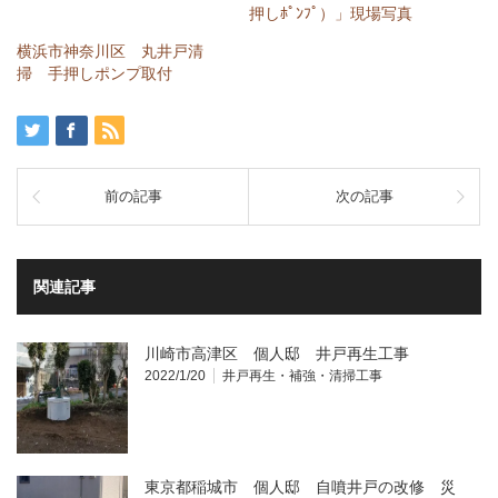
共
ク
押しﾎﾟﾝﾌﾟ）」現場写真
有
リ
(新
ッ
し
ク
横浜市神奈川区 丸井戸清
い
し
掃 手押しポンプ取付
ウ
て
ィ
く
ン
だ
ド
さ
ウ
い
で
(新
開
し
き
い
ま
ウ
前の記事
次の記事
す)
ィ
ン
ド
ウ
で
開
関連記事
き
ま
す)
川崎市高津区 個人邸 井戸再生工事
2022/1/20
井戸再生・補強・清掃工事
東京都稲城市 個人邸 自噴井戸の改修 災