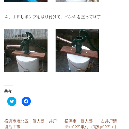
４、手押しポンプを取り付けて、ペンキを塗って終了
共有:
ク
Facebook
リ
で
ッ
共
ク
有
し
す
て
る
横浜市港北区 個人邸 井戸
横浜市 個人邸 「古井戸清
Twitter
に
で
は
復活工事
掃+ﾎﾟﾝﾌﾟ取付（電動ﾎﾟﾝﾌﾟ+手