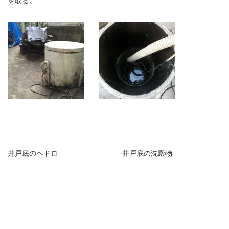
を取る。
井戸底のヘドロ 井戸底の沈殿物