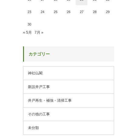
23
24
25
26
27
28
29
30
« 5月
7月 »
カテゴリー
神社仏閣
新設井戸工事
井戸再生・補強・清掃工事
その他の工事
未分類