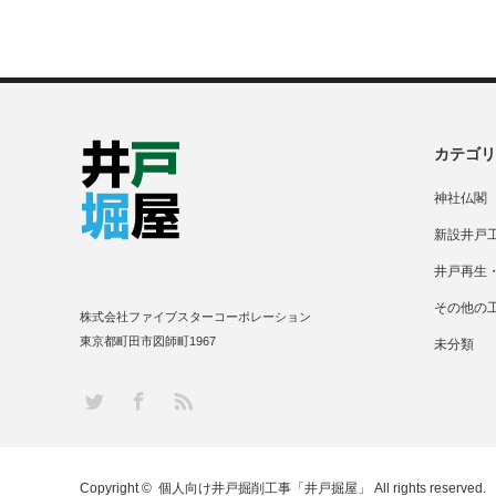
カテゴリ
神社仏閣
新設井戸
井戸再生
その他の
株式会社ファイブスターコーポレーション
東京都町田市図師町1967
未分類
RSS
Twitter
Facebook
Copyright ©
個人向け井戸掘削工事「井戸掘屋」
All rights reserved.