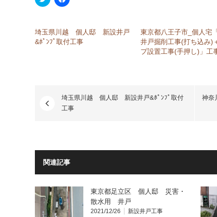
リ
で
ッ
共
ク
有
し
す
て
る
埼玉県川越 個人邸 新設井戸
東京都八王子市_個人宅
Twitter
に
で
は
&ﾎﾟﾝﾌﾟ取付工事
井戸掘削工事(打ち込み)
共
ク
プ設置工事(手押し)」工
有
リ
(新
ッ
し
ク
い
し
ウ
て
ィ
く
ン
だ
ド
埼玉県川越 個人邸 新設井戸&ﾎﾟﾝﾌﾟ取付
さ
神奈
ウ
い
工事
で
(新
開
し
き
い
ま
ウ
す)
ィ
ン
ド
ウ
で
関連記事
開
き
ま
す)
東京都足立区 個人邸 災害・
散水用 井戸
2021/12/26
新設井戸工事