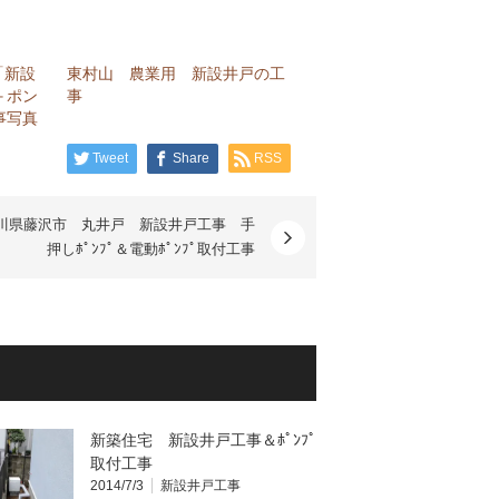
「新設
東村山 農業用 新設井戸の工
＋ポン
事
事写真
Tweet
Share
RSS
川県藤沢市 丸井戸 新設井戸工事 手
押しﾎﾟﾝﾌﾟ＆電動ﾎﾟﾝﾌﾟ取付工事
新築住宅 新設井戸工事＆ﾎﾟﾝﾌﾟ
取付工事
2014/7/3
新設井戸工事