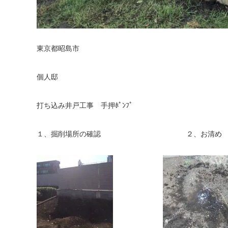
東京都昭島市
個人邸
打ち込み井戸工事 手押ﾎﾟﾝﾌﾟ
１、掘削場所の確認 ２、お清め