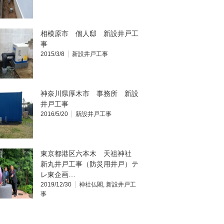
相模原市 個人邸 新設井戸工
事
2015/3/8
新設井戸工事
神奈川県厚木市 事務所 新設
井戸工事
2016/5/20
新設井戸工事
東京都港区六本木 天祖神社
新丸井戸工事（防災用井戸）テ
レ東企画…
2019/12/30
神社仏閣
,
新設井戸工
事