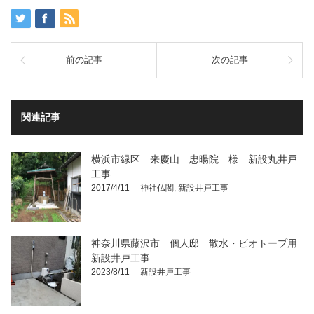
ウ
い
で
(新
開
し
き
い
ま
ウ
す)
ィ
前の記事
次の記事
ン
ド
ウ
で
開
き
ま
関連記事
す)
横浜市緑区 来慶山 忠暘院 様 新設丸井戸
工事
2017/4/11
神社仏閣
,
新設井戸工事
神奈川県藤沢市 個人邸 散水・ビオトープ用
新設井戸工事
2023/8/11
新設井戸工事