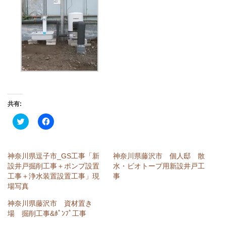
共有:
ク
Facebook
リ
で
ッ
共
ク
有
し
す
て
る
神奈川県逗子市_GS工事「新
神奈川県藤沢市 個人邸 散
Twitter
に
で
は
設井戸掘削工事＋ポンプ設置
水・ビオトープ用新設井戸工
共
ク
工事＋浄水装置設置工事」現
事
有
リ
(新
ッ
場写真
し
ク
い
し
神奈川県藤沢市 資材置き
ウ
て
ィ
く
場 掘削工事&ﾎﾟﾝﾌﾟ工事
ン
だ
ド
さ